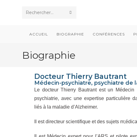
Rechercher
sur
ACCUEIL
BIOGRAPHIE
CONFÉRENCES
P
ce
site
Biographie
Docteur Thierry Bautrant
Médecin-psychiatre, psychiatre de 
Le docteur Thierry Bautrant est un Médecin 
psychiatrie, avec une expertise particulière 
liés à la maladie d’Alzheimer.
Il est directeur scientifique et des sujets m;éd
Il est Médecin expert pour l’ARS et pilote ex