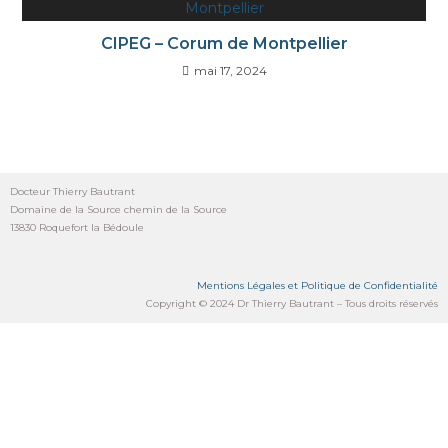
CIPEG – Corum de Montpellier
mai 17, 2024
Docteur Thierry Bautrant
Domaine de la Source chemin de la Source
13830 Roquefort la Bédoule
Mentions Légales et Politique de Confidentialité
Copyright © 2024 Dr Thierry Bautrant – Tous droits réservés