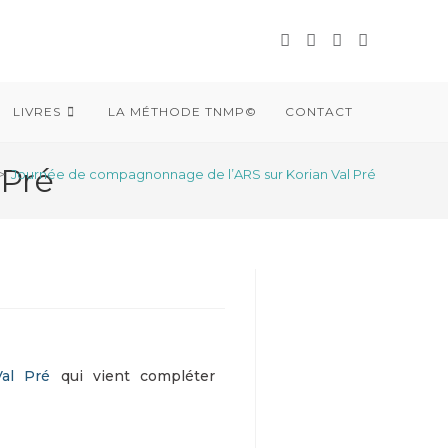
LIVRES
LA MÉTHODE TNMP©
CONTACT
 Pré
>
Journée de compagnonnage de l’ARS sur Korian Val Pré
Val Pré
qui vient compléter