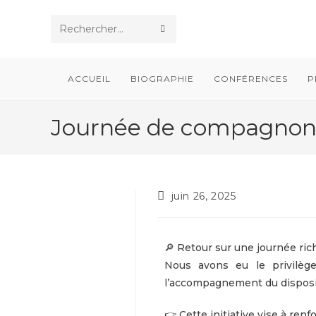
Rechercher
sur
ACCUEIL
BIOGRAPHIE
CONFÉRENCES
P
ce
site
Journée de compagnonna
juin 26, 2025
🔎 Retour sur une journée ri
Nous avons eu le privilè
l’accompagnement du dispos
👉 Cette initiative vise à renf