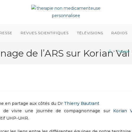
RESSE
REVUES SCIENTIFIQUES
TÉLÉVISIONS
RADIOS
ge de l’ARS sur Korian Val
>
Presse
che en partage aux côtés du Dr
Thierry Bautrant
ge de vivre une journée de compagnonnage sur
Korian 
itif UHP-UHR.
orcer les liens entre les différentes équipes de notre territoire.