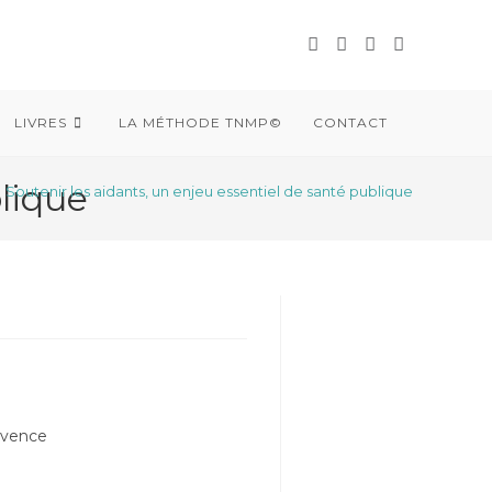
LIVRES
LA MÉTHODE TNMP©
CONTACT
blique
Soutenir les aidants, un enjeu essentiel de santé publique